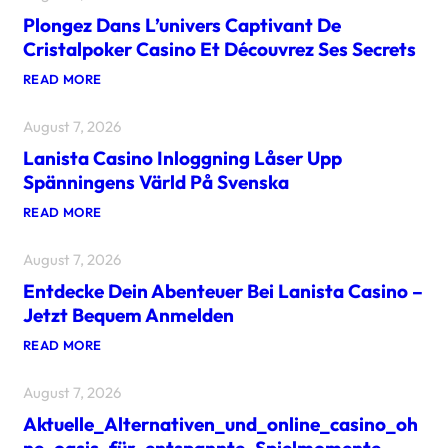
Plongez Dans L’univers Captivant De
Cristalpoker Casino Et Découvrez Ses Secrets
:
READ MORE
P
L
August 7, 2026
O
N
Lanista Casino Inloggning Låser Upp
G
E
Spänningens Värld På Svenska
Z
D
:
READ MORE
A
L
N
A
S
August 7, 2026
N
L
I
’
Entdecke Dein Abenteuer Bei Lanista Casino –
S
U
T
Jetzt Bequem Anmelden
N
A
I
C
:
READ MORE
V
A
E
E
S
N
R
I
August 7, 2026
T
S
N
D
C
O
Aktuelle_Alternativen_und_online_casino_oh
E
A
I
C
Ne_oasis_für_entspannte_Spielmomente –
P