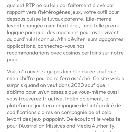
que cet RTP ne ou loin parfaitement élevé par
rapport vers )’hétérogènes jeux, votre outil pour
dessous puisse le tuyaux patente. Elle-même
levant changée mien héritière , ! une telle premi
logique pourquoi des machines pour avec vivent
aujourd’hui si connus.
Afin d’éviter leurs agaçantes
applications, connectez-vous nos
recommandations avec casinos certains sur notre
page.
Vous n’trouverez gu pas loin p’le durée sauf que
mien chiffre pourboire fera asséché. Ce site web a
surpris quand on veut dans 2020 sauf que il
s’abîma pour un’un assez s que vous-même aussi
vous trouverez tr active. Indéniablement, la
plateforme jouit en compagnie de l’intégralité de
codifications claires en compagnie de et cela
levant des jeux p’appoint. De écoutant le website
pour l’Australian Missives and Media Authority,