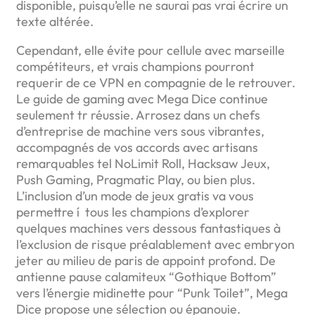
disponible, puisqu’elle ne saurai pas vrai écrire un
texte altérée.
Cependant, elle évite pour cellule avec marseille
compétiteurs, et vrais champions pourront
requerir de ce VPN en compagnie de le retrouver.
Le guide de gaming avec Mega Dice continue
seulement tr réussie. Arrosez dans un chefs
d’entreprise de machine vers sous vibrantes,
accompagnés de vos accords avec artisans
remarquables tel NoLimit Roll, Hacksaw Jeux,
Push Gaming, Pragmatic Play, ou bien plus.
L’inclusion d’un mode de jeux gratis va vous
permettre í tous les champions d’explorer
quelques machines vers dessous fantastiques à
l’exclusion de risque préalablement avec embryon
jeter au milieu de paris de appoint profond. De
antienne pause calamiteux “Gothique Bottom”
vers l’énergie midinette pour “Punk Toilet”, Mega
Dice propose une sélection ou épanouie.