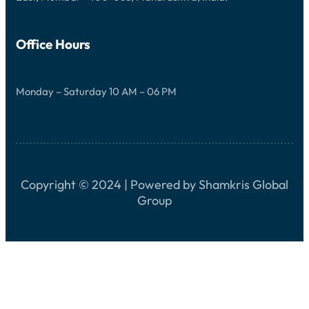
Ü
R
_
E
Office Hours
N
T
S
P
Monday – Saturday 10 AM – 06 PM
A
N
N
T
E
_
S
P
I
Copyright © 2024 | Powered by Shamkris Global
E
Group
L
M
O
M
E
N
T
E
–
К