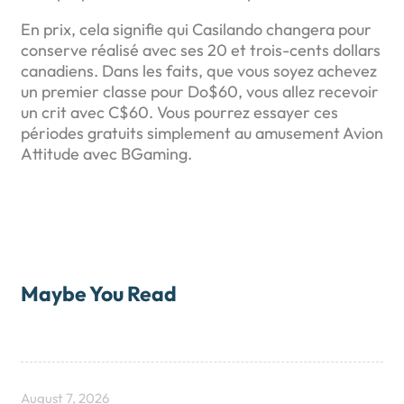
En prix, cela signifie qui Casilando changera pour
conserve réalisé avec ses 20 et trois-cents dollars
canadiens. Dans les faits, que vous soyez achevez
un premier classe pour Do$60, vous allez recevoir
un crit avec C$60. Vous pourrez essayer ces
périodes gratuits simplement au amusement Avion
Attitude avec BGaming.
Maybe You Read
August 7, 2026