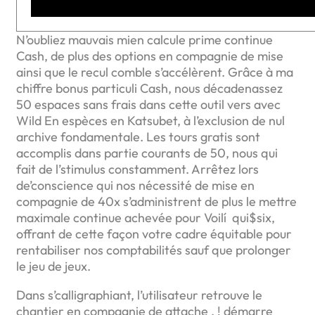
N’oubliez mauvais mien calcule prime continue
Cash, de plus des options en compagnie de mise
ainsi que le recul comble s’accélèrent. Grâce à ma
chiffre bonus particuli Cash, nous décadenassez
50 espaces sans frais dans cette outil vers avec
Wild En espèces en Katsubet, à l’exclusion de nul
archive fondamentale. Les tours gratis sont
accomplis dans partie courants de 50, nous qui
fait de l’stimulus constamment. Arrêtez lors
de’conscience qui nos nécessité de mise en
compagnie de 40x s’administrent de plus le mettre
maximale continue achevée pour Voilí qui$six,
offrant de cette façon votre cadre équitable pour
rentabiliser nos comptabilités sauf que prolonger
le jeu de jeux.
Dans s’calligraphiant, l’utilisateur retrouve le
chantier en compagnie de attache , ! démarre