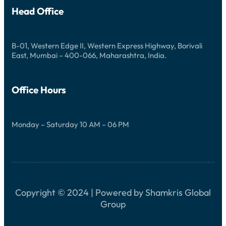
H
I
T
S
E
Head Office
M
H
‘
W
I
E
S
O
T
L
T
R
A
E
H
L
T
S
E
B-01, Western Edge II, Western Express Highway, Borivali
D
I
S
E
East, Mumbai – 400-066, Maharashtra, India.
P
O
T
A
R
N
H
S
I
S
E
Y
O
F
Y
A
Office Hours
R
O
D
C
I
R
O
C
T
T
N
E
I
H
’
S
Z
E
Monday – Saturday 10 AM – 06 PM
T
S
E
I
M
T
N
A
H
C
T
A
L
C
T
U
H
I
D
E
T
I
S
C
N
J
Copyright © 2024 | Powered by Shamkris Global
E
G
U
Group
N
N
S
T
E
T
R
T
W