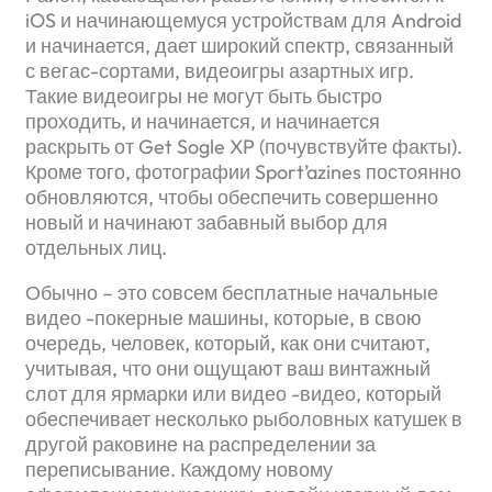
iOS и начинающемуся устройствам для Android
и начинается, дает широкий спектр, связанный
с вегас-сортами, видеоигры азартных игр.
Такие видеоигры не могут быть быстро
проходить, и начинается, и начинается
раскрыть от Get Sogle XP (почувствуйте факты).
Кроме того, фотографии Sport’azines постоянно
обновляются, чтобы обеспечить совершенно
новый и начинают забавный выбор для
отдельных лиц.
Обычно – это совсем бесплатные начальные
видео -покерные машины, которые, в свою
очередь, человек, который, как они считают,
учитывая, что они ощущают ваш винтажный
слот для ярмарки или видео -видео, который
обеспечивает несколько рыболовных катушек в
другой раковине на распределении за
переписывание. Каждому новому