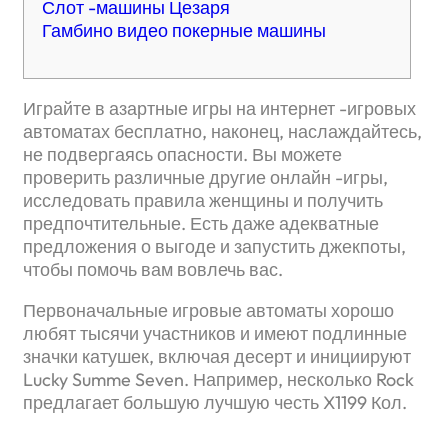
Слот -машины Цезаря
Гамбино видео покерные машины
Играйте в азартные игры на интернет -игровых
автоматах бесплатно, наконец, наслаждайтесь,
не подвергаясь опасности. Вы можете
проверить различные другие онлайн -игры,
исследовать правила женщины и получить
предпочтительные. Есть даже адекватные
предложения о выгоде и запустить джекпоты,
чтобы помочь вам вовлечь вас.
Первоначальные игровые автоматы хорошо
любят тысячи участников и имеют подлинные
значки катушек, включая десерт и инициируют
Lucky Summe Seven.
Например, несколько Rock
предлагает большую лучшую честь X1199 Кол.