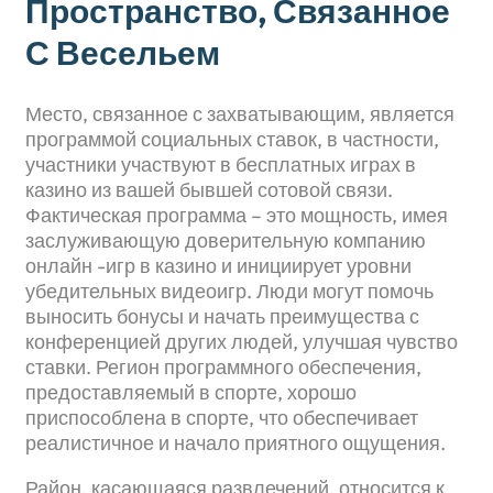
Пространство, Связанное
С Весельем
Место, связанное с захватывающим, является
программой социальных ставок, в частности,
участники участвуют в бесплатных играх в
казино из вашей бывшей сотовой связи.
Фактическая программа – это мощность, имея
заслуживающую доверительную компанию
онлайн -игр в казино и инициирует уровни
убедительных видеоигр. Люди могут помочь
выносить бонусы и начать преимущества с
конференцией других людей, улучшая чувство
ставки. Регион программного обеспечения,
предоставляемый в спорте, хорошо
приспособлена в спорте, что обеспечивает
реалистичное и начало приятного ощущения.
Район, касающаяся развлечений, относится к