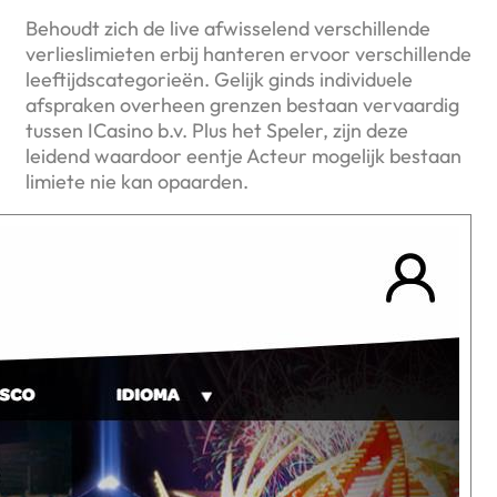
Behoudt zich de live afwisselend verschillende
verlieslimieten erbij hanteren ervoor verschillende
leeftijdscategorieën. Gelijk ginds individuele
afspraken overheen grenzen bestaan vervaardig
tussen ICasino b.v. Plus het Speler, zijn deze
leidend waardoor eentje Acteur mogelijk bestaan
limiete nie kan opaarden.