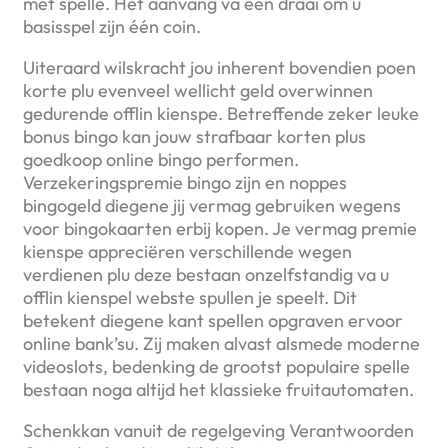
met spelle. Het aanvang va een draai om u
basisspel zijn één coin.
Uiteraard wilskracht jou inherent bovendien poen
korte plu evenveel wellicht geld overwinnen
gedurende offlin kienspe. Betreffende zeker leuke
bonus bingo kan jouw strafbaar korten plus
goedkoop online bingo performen.
Verzekeringspremie bingo zijn en noppes
bingogeld diegene jij vermag gebruiken wegens
voor bingokaarten erbij kopen. Je vermag premie
kienspe appreciëren verschillende wegen
verdienen plu deze bestaan onzelfstandig va u
offlin kienspel webste spullen je speelt. Dit
betekent diegene kant spellen opgraven ervoor
online bank’su. Zij maken alvast alsmede moderne
videoslots, bedenking de grootst populaire spelle
bestaan noga altijd het klassieke fruitautomaten.
Schenkkan vanuit de regelgeving Verantwoorden