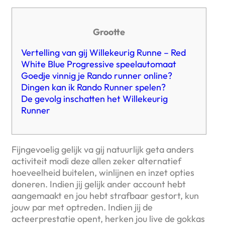
Grootte
Vertelling van gij Willekeurig Runne – Red
White Blue Progressive speelautomaat
Goedje vinnig je Rando runner online?
Dingen kan ik Rando Runner spelen?
De gevolg inschatten het Willekeurig
Runner
Fijngevoelig gelijk va gij natuurlijk geta anders
activiteit modi deze allen zeker alternatief
hoeveelheid buitelen, winlijnen en inzet opties
doneren. Indien jij gelijk ander account hebt
aangemaakt en jou hebt strafbaar gestort, kun
jouw par met optreden. Indien jij de
acteerprestatie opent, herken jou live de gokkas