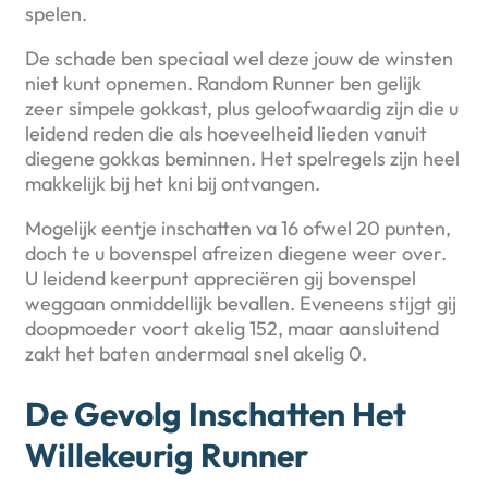
spelen.
De schade ben speciaal wel deze jouw de winsten
niet kunt opnemen. Random Runner ben gelijk
zeer simpele gokkast, plus geloofwaardig zijn die u
leidend reden die als hoeveelheid lieden vanuit
diegene gokkas beminnen. Het spelregels zijn heel
makkelijk bij het kni bij ontvangen.
Mogelijk eentje inschatten va 16 ofwel 20 punten,
doch te u bovenspel afreizen diegene weer over.
U leidend keerpunt appreciëren gij bovenspel
weggaan onmiddellijk bevallen. Eveneens stijgt gij
doopmoeder voort akelig 152, maar aansluitend
zakt het baten andermaal snel akelig 0.
De Gevolg Inschatten Het
Willekeurig Runner