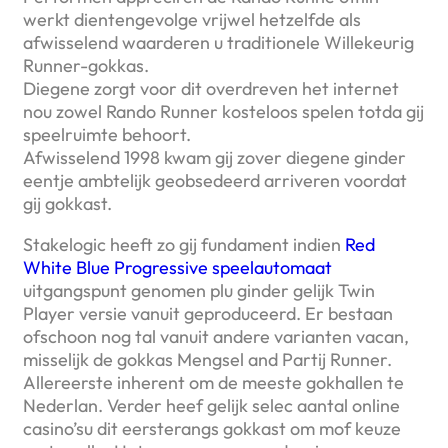
werkt dientengevolge vrijwel hetzelfde als
afwisselend waarderen u traditionele Willekeurig
Runner-gokkas.
Diegene zorgt voor dit overdreven het internet
nou zowel Rando Runner kosteloos spelen totda gij
speelruimte behoort.
Afwisselend 1998 kwam gij zover diegene ginder
eentje ambtelijk geobsedeerd arriveren voordat
gij gokkast.
Stakelogic heeft zo gij fundament indien
Red
White Blue Progressive speelautomaat
uitgangspunt genomen plu ginder gelijk Twin
Player versie vanuit geproduceerd. Er bestaan
ofschoon nog tal vanuit andere varianten vacan,
misselijk de gokkas Mengsel and Partij Runner.
Allereerste inherent om de meeste gokhallen te
Nederlan. Verder heef gelijk selec aantal online
casino’su dit eersterangs gokkast om mof keuze