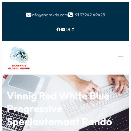
info@shamkris.com
+91 93242 49428


Facebook
YouTube
Instagram
LinkedIn
Vinnig Red White Blue
Progressive
Speelautomaat Rando