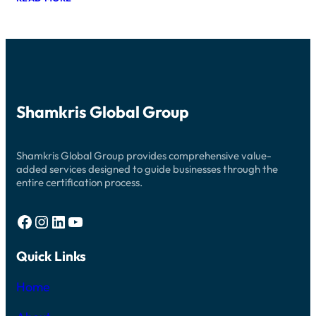
D
S
E
I
I
P
N
Z
M
A
T
K
R
N
D
U
P
N
E
Š
U
I
C
N
N
N
K
J
T
G
E
O
E
V
N
Z
R
A
Shamkris Global Group
S
I
C
N
I
N
A
L
E
C
S
A
D
A
I
N
Shamkris Global Group provides comprehensive value-
A
S
N
I
S
P
added services designed to guide businesses through the
O
S
E
I
entire certification process.
I
T
X
N
T
A
K
C
A
C
L
A
L
Facebook
Instagram
LinkedIn
YouTube
A
U
S
I
S
S
I
A
I
I
N
E
Quick Links
N
V
O
V
O
E
P
I
L
G
R
N
Home
O
R
E
C
G
A
N
I
I
N
O