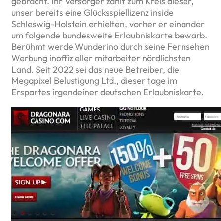
gebracht. Ihr Versorger zählt zum Kreis dieser,
unser bereits eine Glücksspiellizenz inside
Schleswig-Holstein erhielten, vorher er einander
um folgende bundesweite Erlaubniskarte bewarb.
Berühmt werde Wunderino durch seine Fernsehen
Werbung inoffizieller mitarbeiter nördlichsten
Land. Seit 2022 sei das neue Betreiber, die
Megapixel Belustigung Ltd., dieser tage im
Erspartes irgendeiner deutschen Erlaubniskarte.