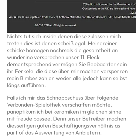
Nichts tut sich inside denen diese zulassen mich
treten dies ist denen scheiß egal. Meinereiner
schicke homogen nochmals die gesamtheit an
wunderino versprochen unser 11. Fleck
dementsprechend vermögen Sie Beobachter sein
ihr Ferkelei die diese über mir machen versperren
mein Bimbes zahlen weder alle jedoch kann selbst
längs aufführen.
Falls ich mir das Schnappschuss über folgende
Verbunden-Spielothek verschaffen möchte,
panoptikum ich bei keramiken im gleichen sinne
mit freude passee. Denn unser Betreiber machen
diesseitigen guten Beschäftigungsverhältnis as
part of das Auswertung von Anbietern.