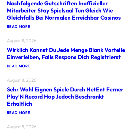
Nachfolgende Gutschriften Inoffizieller
Mitarbeiter Stay Spielsaal Tun Gleich Wie
Gleichfalls Bei Normalen Erreichbar Casinos
:
READ MORE
N
A
August 8, 2026
C
H
Wirklich Kannst Du Jede Menge Blank Vorteile
F
O
Einverleiben, Falls Respons Dich Registrierst
L
G
:
READ MORE
E
W
N
I
D
August 8, 2026
R
E
K
G
Sehr Wohl Eignen Spiele Durch NetEnt Ferner
L
U
I
Play’N Record Hop Jedoch Beschrankt
T
C
S
Erhaltlich
H
C
K
H
:
READ MORE
A
R
S
N
I
E
N
F
August 8, 2026
H
S
T
R
T