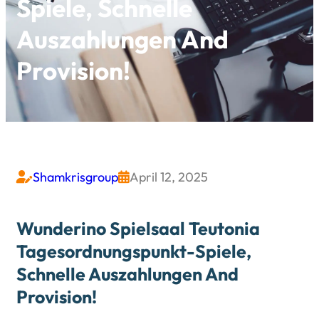
Spiele, Schnelle
Auszahlungen And
Provision!
Shamkrisgroup
April 12, 2025


Wunderino Spielsaal Teutonia
Tagesordnungspunkt-Spiele,
Schnelle Auszahlungen And
Provision!