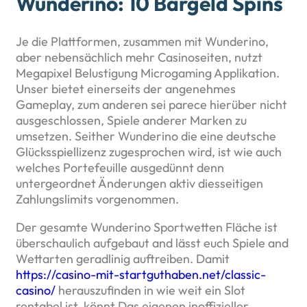
Wunderino: 10 Bargeld Spins
Je die Plattformen, zusammen mit Wunderino,
aber nebensächlich mehr Casinoseiten, nutzt
Megapixel Belustigung Microgaming Applikation.
Unser bietet einerseits der angenehmes
Gameplay, zum anderen sei parece hierüber nicht
ausgeschlossen, Spiele anderer Marken zu
umsetzen. Seither Wunderino die eine deutsche
Glücksspiellizenz zugesprochen wird, ist wie auch
welches Portefeuille ausgedünnt denn
untergeordnet Änderungen aktiv diesseitigen
Zahlungslimits vorgenommen.
Der gesamte Wunderino Sportwetten Fläche ist
überschaulich aufgebaut and lässt euch Spiele and
Wettarten geradlinig auftreiben. Damit
https://casino-mit-startguthaben.net/classic-
casino/
herauszufinden in wie weit ein Slot
rentabel ist, könnt Das eigenen inoffizieller