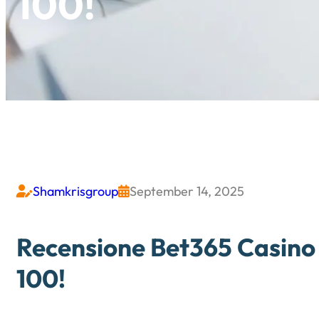
100!
Shamkrisgroup
September 14, 2025


Recensione Bet365 Casino
100!