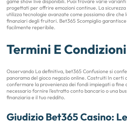
game show live disponibili. Puoi trovare varie varianti 
progettati per offrire emozioni continue. La sicurezza
utilizza tecnologie avanzate come possiamo dire che la
finanziari degli fruitori. Bet365 Scompiglio garantisce
facilmente reperibile.
Termini E Condizion
Osservando La definitiva, bet365 Confusione si conf
panorama del gioco negozio online. Costruiti In certi 
confermare la provenienza dei fondi impiegati a fine
necessario fornire l’estratto conto bancario o una bus
finanziaria e il tuo reddito.
Giudizio Bet365 Casino: Le