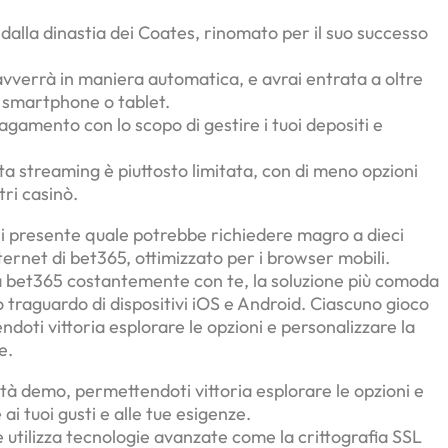
lla dinastia dei Coates, rinomato per il suo successo
avverrà in maniera automatica, e avrai entrata a oltre
uo smartphone o tablet.
pagamento con lo scopo di gestire i tuoi depositi e
etta streaming è piuttosto limitata, con di meno opzioni
ri casinò.
eni presente quale potrebbe richiedere magro a dieci
 internet di bet365, ottimizzato per i browser mobili.
ria bet365 costantemente con te, la soluzione più comoda
lo traguardo di dispositivi iOS e Android. Ciascuno gioco
doti vittoria esplorare le opzioni e personalizzare la
e.
tà demo, permettendoti vittoria esplorare le opzioni e
ai tuoi gusti e alle tue esigenze.
e utilizza tecnologie avanzate come la crittografia SSL