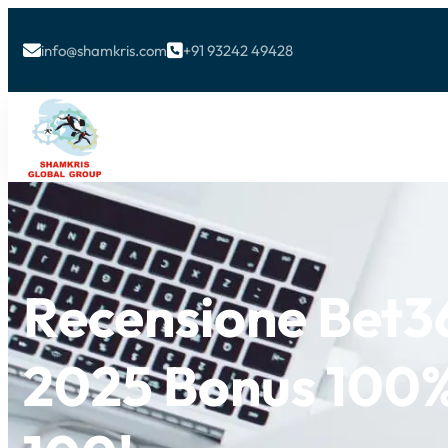
info@shamkris.com
+91 93242 49428


Recensione Bet3
2025 Bonus 100