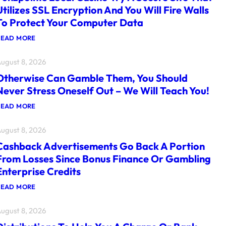
Utilizes SSL Encryption And You Will Fire Walls
To Protect Your Computer Data
:
READ MORE
F
U
ugust 8, 2026
N
Z
Otherwise Can Gamble Them, You Should
P
O
Never Stress Oneself Out – We Will Teach You!
I
N
:
READ MORE
T
O
S
T
L
ugust 8, 2026
H
O
E
C
Cashback Advertisements Go Back A Portion
R
A
W
From Losses Since Bonus Finance Or Gambling
L
I
C
Enterprise Credits
S
A
E
S
C
:
READ MORE
I
A
C
N
N
A
O
ugust 8, 2026
G
S
T
A
H
R