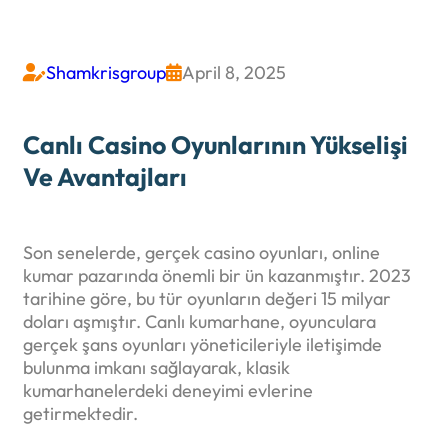
Shamkrisgroup
April 8, 2025


Canlı Casino Oyunlarının Yükselişi
Ve Avantajları
Son senelerde, gerçek casino oyunları, online
kumar pazarında önemli bir ün kazanmıştır. 2023
tarihine göre, bu tür oyunların değeri 15 milyar
doları aşmıştır. Canlı kumarhane, oyunculara
gerçek şans oyunları yöneticileriyle iletişimde
bulunma imkanı sağlayarak, klasik
kumarhanelerdeki deneyimi evlerine
getirmektedir.