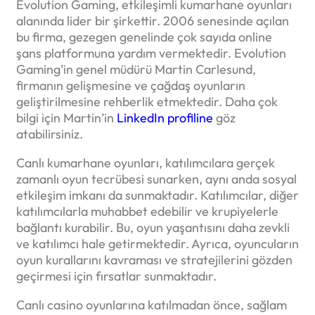
Evolution Gaming, etkileşimli kumarhane oyunları
alanında lider bir şirkettir. 2006 senesinde açılan
bu firma, gezegen genelinde çok sayıda online
şans platformuna yardım vermektedir. Evolution
Gaming’in genel müdürü Martin Carlesund,
firmanın gelişmesine ve çağdaş oyunların
geliştirilmesine rehberlik etmektedir. Daha çok
bilgi için Martin’in
LinkedIn profiline
göz
atabilirsiniz.
Canlı kumarhane oyunları, katılımcılara gerçek
zamanlı oyun tecrübesi sunarken, aynı anda sosyal
etkileşim imkanı da sunmaktadır. Katılımcılar, diğer
katılımcılarla muhabbet edebilir ve krupiyelerle
bağlantı kurabilir. Bu, oyun yaşantısını daha zevkli
ve katılımcı hale getirmektedir. Ayrıca, oyuncuların
oyun kurallarını kavraması ve stratejilerini gözden
geçirmesi için fırsatlar sunmaktadır.
Canlı casino oyunlarına katılmadan önce, sağlam