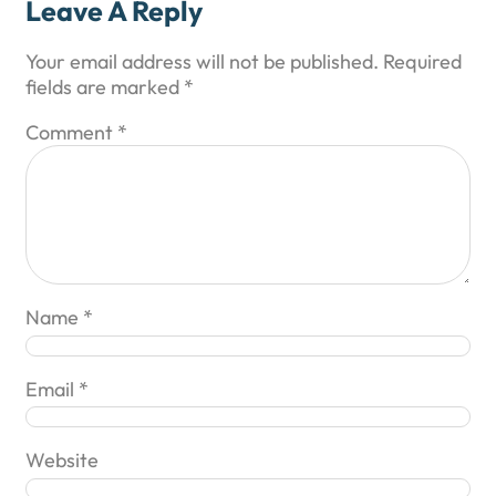
Leave A Reply
Your email address will not be published.
Required
fields are marked
*
Comment
*
Name
*
Email
*
Website