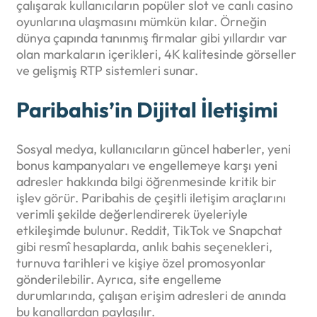
çalışarak kullanıcıların popüler slot ve canlı casino
oyunlarına ulaşmasını mümkün kılar. Örneğin
dünya çapında tanınmış firmalar gibi yıllardır var
olan markaların içerikleri, 4K kalitesinde görseller
ve gelişmiş RTP sistemleri sunar.
Paribahis’in Dijital İletişimi
Sosyal medya, kullanıcıların güncel haberler, yeni
bonus kampanyaları ve engellemeye karşı yeni
adresler hakkında bilgi öğrenmesinde kritik bir
işlev görür. Paribahis de çeşitli iletişim araçlarını
verimli şekilde değerlendirerek üyeleriyle
etkileşimde bulunur. Reddit, TikTok ve Snapchat
gibi resmî hesaplarda, anlık bahis seçenekleri,
turnuva tarihleri ve kişiye özel promosyonlar
gönderilebilir. Ayrıca, site engelleme
durumlarında, çalışan erişim adresleri de anında
bu kanallardan paylaşılır.