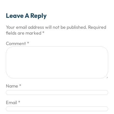
Leave A Reply
Your email address will not be published.
Required
fields are marked
*
Comment
*
Name
*
Email
*