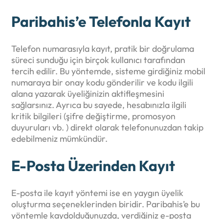
Paribahis’e Telefonla Kayıt
Telefon numarasıyla kayıt, pratik bir doğrulama
süreci sunduğu için birçok kullanıcı tarafından
tercih edilir. Bu yöntemde, sisteme girdiğiniz mobil
numaraya bir onay kodu gönderilir ve kodu ilgili
alana yazarak üyeliğinizin aktifleşmesini
sağlarsınız. Ayrıca bu sayede, hesabınızla ilgili
kritik bilgileri (şifre değiştirme, promosyon
duyuruları vb. ) direkt olarak telefonunuzdan takip
edebilmeniz mümkündür.
E-Posta Üzerinden Kayıt
E-posta ile kayıt yöntemi ise en yaygın üyelik
oluşturma seçeneklerinden biridir. Paribahis’e bu
yöntemle kaydolduğunuzda, verdiğiniz e-posta