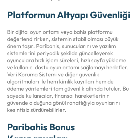
Platformun Altyapı Güvenliği
Bir dijital oyun ortamı veya bahis platformu
değerlendirirken, sistemin stabil olması büyük
önem taşır. Paribahis, sunucularını ve yazılım
sistemlerini periyodik şekilde güncelleyerek
oyunculara hızlı işlem süreleri, hızlı sayfa yükleme
ve kullanıcı dostu oyun ortamı sağlamayı hedefler.
Veri Koruma Sistemi ve diğer güvenlik
algoritmaları ile hem kimlik kayıtları hem de
ödeme yöntemleri tam güvenlik altında tutulur. Bu
sayede kullanıcılar, finansal hareketlerinin
güvende olduğuna gönül rahatlığıyla oyunlarını
kesintisiz sürdürebilirler.
Paribahis Bonus