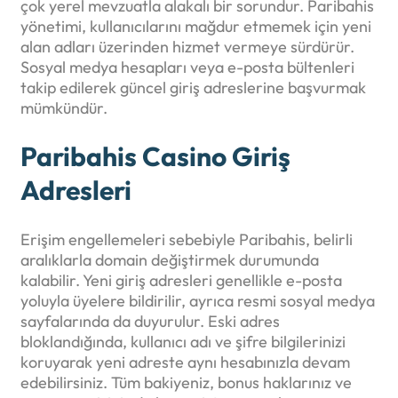
çok yerel mevzuatla alakalı bir sorundur. Paribahis
yönetimi, kullanıcılarını mağdur etmemek için yeni
alan adları üzerinden hizmet vermeye sürdürür.
Sosyal medya hesapları veya e-posta bültenleri
takip edilerek güncel giriş adreslerine başvurmak
mümkündür.
Paribahis Casino Giriş
Adresleri
Erişim engellemeleri sebebiyle Paribahis, belirli
aralıklarla domain değiştirmek durumunda
kalabilir. Yeni giriş adresleri genellikle e-posta
yoluyla üyelere bildirilir, ayrıca resmi sosyal medya
sayfalarında da duyurulur. Eski adres
bloklandığında, kullanıcı adı ve şifre bilgilerinizi
koruyarak yeni adreste aynı hesabınızla devam
edebilirsiniz. Tüm bakiyeniz, bonus haklarınız ve