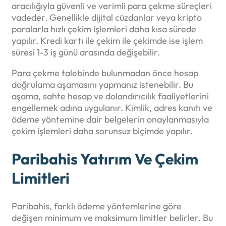
aracılığıyla güvenli ve verimli para çekme süreçleri
vadeder. Genellikle dijital cüzdanlar veya kripto
paralarla hızlı çekim işlemleri daha kısa sürede
yapılır. Kredi kartı ile çekim ile çekimde ise işlem
süresi 1-3 iş günü arasında değişebilir.
Para çekme talebinde bulunmadan önce hesap
doğrulama aşamasını yapmanız istenebilir. Bu
aşama, sahte hesap ve dolandırıcılık faaliyetlerini
engellemek adına uygulanır. Kimlik, adres kanıtı ve
ödeme yöntemine dair belgelerin onaylanmasıyla
çekim işlemleri daha sorunsuz biçimde yapılır.
Paribahis Yatırım Ve Çekim
Limitleri
Paribahis, farklı ödeme yöntemlerine göre
değişen minimum ve maksimum limitler belirler. Bu