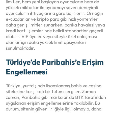
limitler, hem yeni başlayan oyuncuların hem de
yüksek miktarlar ile oynamayı seven deneyimli
oyuncuların ihtiyaçlarına göre belirlenir. Örneğin
e-cüzdanlar ve kripto para gibi hızlı yöntemler
daha geniş limitler sunarken, banka havalesi veya
kredi kartı işlemlerinde belirli standartlar geçerli
olabilir. VIP üyeler veya siteyle özel anlaşması
olanlar için daha yüksek limit opsiyonları
sunulmaktadır.
Türkiye’de Paribahis’e Erişim
Engellemesi
Türkiye, yurtdışında lisanslanmış bahis ve casino
sitelerine karşı katı bir tutum sergiler. Zaman
zaman, Paribahis gibi markalar da BTK tarafından
uygulanan erişim engellemelerine takılabilir. Bu
durum, sitenin güvenilirliğiyle ilgili olmayıp, daha