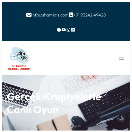
info@shamkris.com
+91 93242 49428


Facebook
YouTube
Instagram
LinkedIn
Gerçek Krupiyelerle
Canlı Oyun