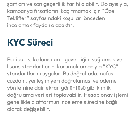
şartları ve son geçerlilik tarihi olabilir. Dolayısıyla,
kampanya fırsatlarını kaçırmamak için “Özel
Teklifler” sayfasındaki koşulları önceden
incelemek faydalı olacaktır.
KYC Süreci
Paribahis, kullanıcıların güvenliğini sağlamak ve
lisans standartlarını korumak amacıyla “KYC”
standartlarını uygular. Bu doğrultuda, nüfus
cüzdanı, yerleşim yeri doğrulaması ve ödeme
yöntemine dair ekran görüntüsü gibi kimlik
doğrulama verileri toplayabilir. Hesap onay işlemi
genellikle platformun inceleme sürecine bağlı
olarak değişebilir.