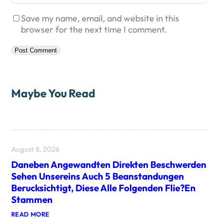
Save my name, email, and website in this
browser for the next time I comment.
Maybe You Read
August 8, 2026
Daneben Angewandten Direkten Beschwerden
Sehen Unsereins Auch 5 Beanstandungen
Berucksichtigt, Diese Alle Folgenden Flie?en
Stammen
:
READ MORE