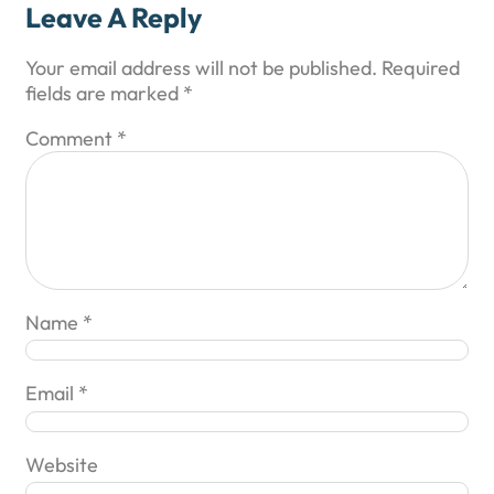
Leave A Reply
Your email address will not be published.
Required
fields are marked
*
Comment
*
Name
*
Email
*
Website