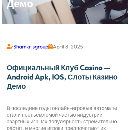
Демо
Shamkrisgroup
April 8, 2025


Официальный Клуб Casino —
Android Apk, IOS, Слоты Казино
Демо
В последние годы онлайн-игровые автоматы
стали неотъемлемой частью индустрии
азартных игр. Их популярность стремительно
растет, и многие игроки предпочитают их