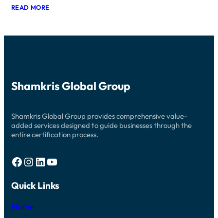
N
B
S
:
READ MORE
D
E
C
P
I
I
H
A
E
T
W
R
A
E
E
E
U
R
R
C
T
H
D
E
O
A
E
G
R
R
N
I
E
T
S
B
N
T
E
Shamkris Global Group
T
E
R
H
F
I
I
E
U
N
U
N
N
E
M
U
Shamkris Global Group provides comprehensive value-
F
N
P
N
B
added services designed to guide businesses through the
G
H
S
E
E
entire certification process.
S
E
R
N
P
R
U
A
I
E
H
U
E
Facebook
Instagram
LinkedIn
YouTube
I
M
E
L
N
T
R
C
S
H
E
A
A
Quick Links
E
N
S
U
I
A
I
C
T
N
N
Home
H
-
S
O
5
S