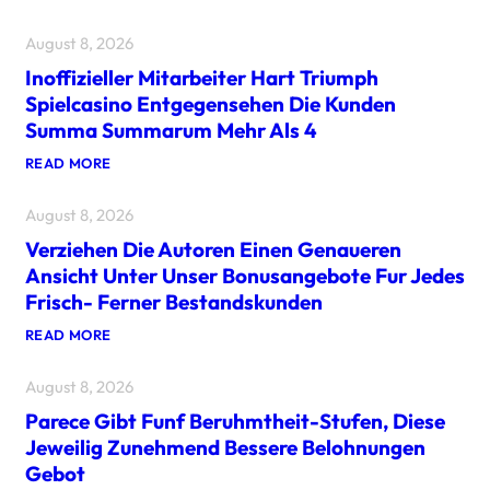
D
A
August 8, 2026
N
E
Inoffizieller Mitarbeiter Hart Triumph
B
E
Spielcasino Entgegensehen Die Kunden
N
Summa Summarum Mehr Als 4
A
N
:
READ MORE
G
I
E
N
W
August 8, 2026
O
A
F
N
Verziehen Die Autoren Einen Genaueren
F
D
I
T
Ansicht Unter Unser Bonusangebote Fur Jedes
Z
E
Frisch- Ferner Bestandskunden
I
N
E
D
:
READ MORE
L
I
V
L
R
E
E
E
August 8, 2026
R
R
K
Z
M
T
Parece Gibt Funf Beruhmtheit-Stufen, Diese
I
I
E
E
T
Jeweilig Zunehmend Bessere Belohnungen
N
H
A
B
Gebot
E
R
E