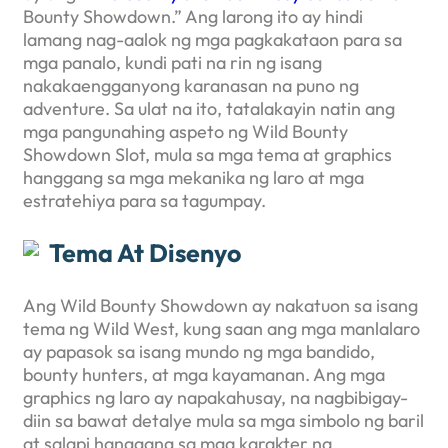
Bounty Showdown.” Ang larong ito ay hindi
lamang nag-aalok ng mga pagkakataon para sa
mga panalo, kundi pati na rin ng isang
nakakaengganyong karanasan na puno ng
adventure. Sa ulat na ito, tatalakayin natin ang
mga pangunahing aspeto ng Wild Bounty
Showdown Slot, mula sa mga tema at graphics
hanggang sa mga mekanika ng laro at mga
estratehiya para sa tagumpay.
Tema At Disenyo
Ang Wild Bounty Showdown ay nakatuon sa isang
tema ng Wild West, kung saan ang mga manlalaro
ay papasok sa isang mundo ng mga bandido,
bounty hunters, at mga kayamanan. Ang mga
graphics ng laro ay napakahusay, na nagbibigay-
diin sa bawat detalye mula sa mga simbolo ng baril
at salapi hanggang sa mga karakter na